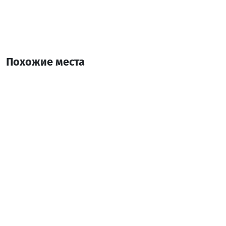
Похожие места
церковь святого николаия
Культовые постройки
Батуми