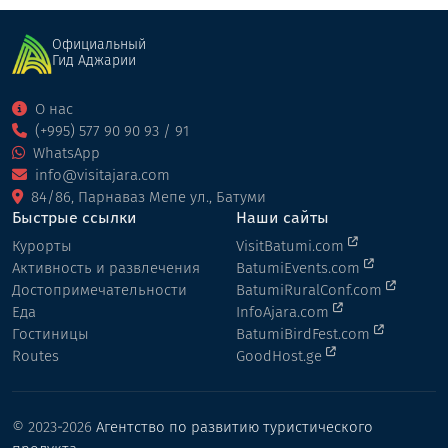
Официальный
Гид Аджарии
О нас
(+995) 577 90 90 93 / 91
WhatsApp
info@visitajara.com
84/86, Парнаваз Мепе ул., Батуми
Быстрые ссылки
Наши сайты
Курорты
VisitBatumi.com
Активность и развлечения
BatumiEvents.com
Достопримечательности
BatumiRuralConf.com
Еда
InfoAjara.com
Гостиницы
BatumiBirdFest.com
Routes
GoodHost.ge
© 2023-2026
Агентство по развитию туристического