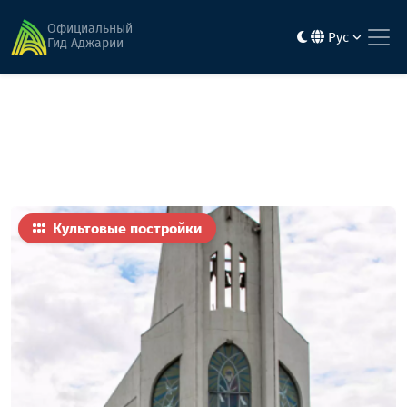
Главная
Достопримечательности
Католическая церковь святого духа
Официальный
Рус
Гид Аджарии
Культовые постройки