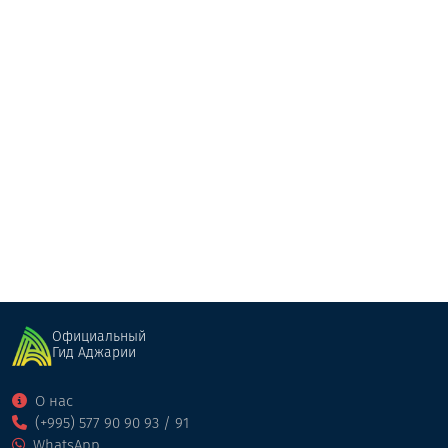
Церковь Схалти
Культовые постройки
Хуло
Официальный
Гид Аджарии
О нас
(+995) 577 90 90 93 / 91
WhatsApp