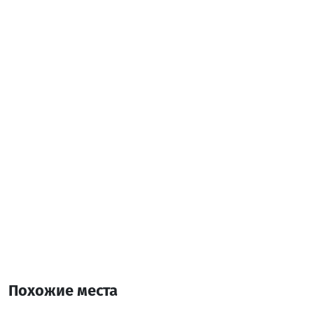
Leaflet
| ©
OpenStreetMap
contributors
Похожие места