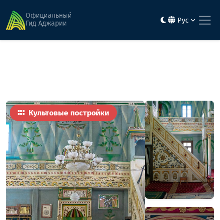
Главная
Достопримечательности
мечеть села Агар
Официальный
Рус
Гид Аджарии
Культовые постройки