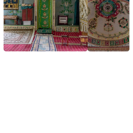
Контактная информация:
Агара, Хуло
+
−