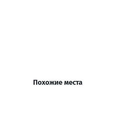
Похожие места