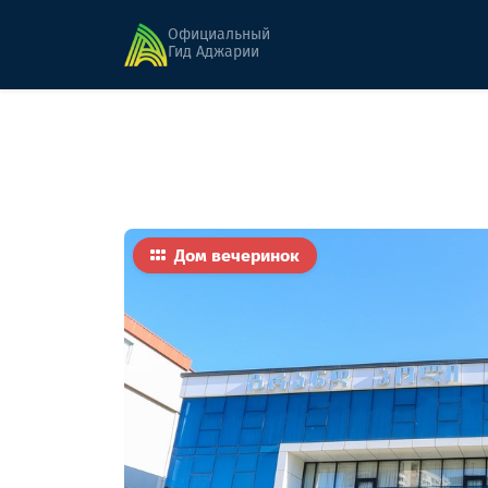
Главная
Еда
Гранд Холл
Официальный
Гид Аджарии
Дом вечеринок