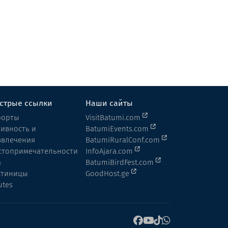
Georgian Wine House
Винный погреб
Кобулети
стрые ссылки
Наши сайты
рорты
VisitBatumi.com
тивность и
BatumiEvents.com
звлечения
BatumiRuralConf.com
стопримечательности
InfoAjara.com
а
BatumiBirdFest.com
стиницы
GoodHost.ge
utes