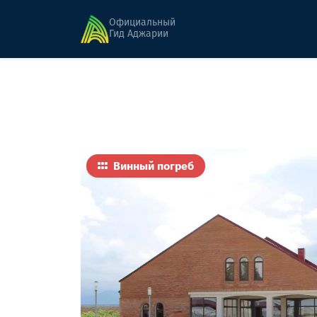
Главная
Еда
Винный дом
Официальный
Гид Аджарии
Винный погреб