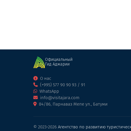
Ивери
Винный погреб
Кобулети
Официальный
Гид Аджарии
О нас
(+995) 577 90 90 93 / 91
WhatsApp
info@visitajara.com
84/86, Парнаваз Мепе ул., Батуми
© 2023-2026
Агентство по развитию туристичес