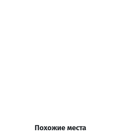
Контактная информа
100, Тависуфлеба ул
Услуги и удобства::
Оплата наличными
Дополнительная инф
11:00-17:00
Похожие места