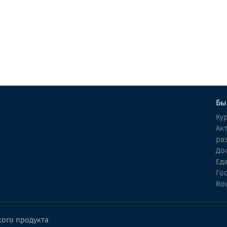
Винный погреб Давида
Винный погреб
Кобулети
Бы
Ку
Ак
ра
До
Ед
Го
Ro
кого продукта