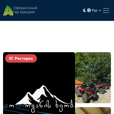
Главная
Еда
Dologani Valley
Официальный
Рус
Гид Аджарии
Ресторан