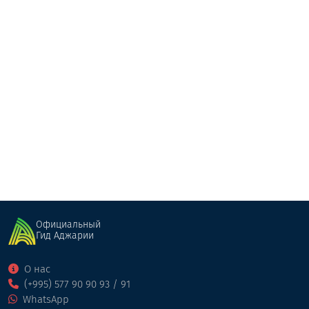
ეკო ჰაუს მერისი • Eco House Merisi
Ресторан
Кеда
Официальный
Гид Аджарии
О нас
(+995) 577 90 90 93 / 91
WhatsApp