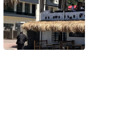
Контактная информация:
10, Третий переулок шоссе Андрея
Первозванного, Гонио
(+995) 591 54 28 52; (+995) 598 09 50; (+995) 599 09
39 09
balaganigonio@gmail.com