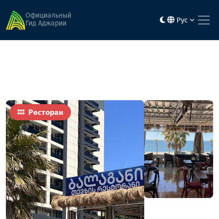
Главная
Еда
Балагани
Официальный
Рус
Гид Аджарии
Ресторан