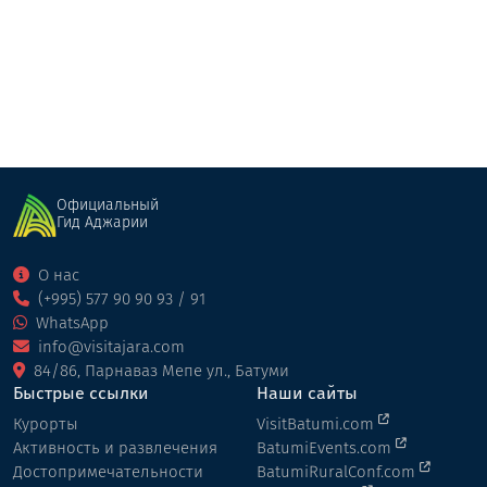
Ресторан
Гонио
Официальный
Гид Аджарии
О нас
(+995) 577 90 90 93 / 91
WhatsApp
info@visitajara.com
84/86, Парнаваз Мепе ул., Батуми
Быстрые ссылки
Наши сайты
Курорты
VisitBatumi.com
Активность и развлечения
BatumiEvents.com
Достопримечательности
BatumiRuralConf.com