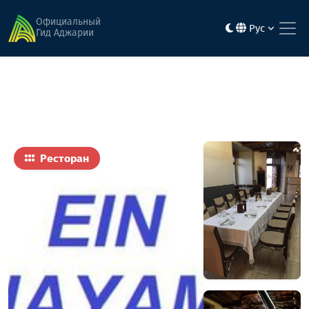
Главная
Еда
кошерный ресторан "Эйн Хаям"
Официальный
Рус
Гид Аджарии
Ресторан