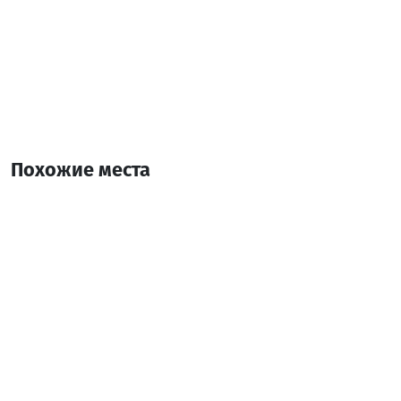
Похожие места
бонaсe
Ресторан
Батуми