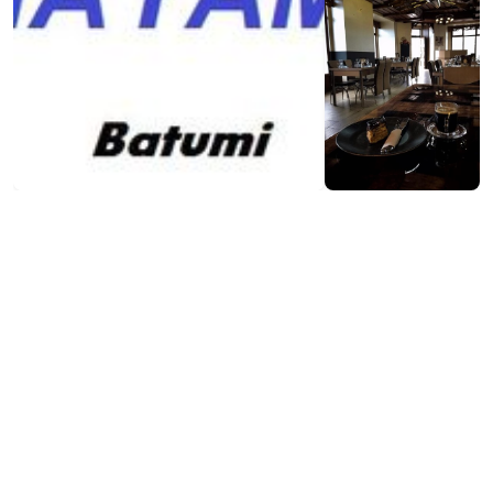
Посетить сайт
Контактная информация:
60, Гогебашвили Ул., Батуми