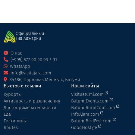
Официальный
Гид Аджарии
О нас
(+995) 577 90 90 93 / 91
WhatsApp
info@visitajara.com
84/86, Парнаваз Мепе ул., Батуми
Быстрые ссылки
Наши сайты
Курорты
VisitBatumi.com
Активность и развлечения
BatumiEvents.com
Достопримечательности
BatumiRuralConf.com
Еда
InfoAjara.com
Гостиницы
BatumiBirdFest.com
Routes
GoodHost.ge