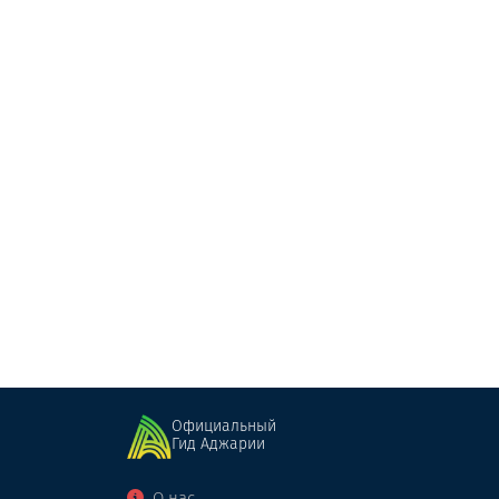
Артуми
Кафе
Батуми
Официальный
Гид Аджарии
О нас