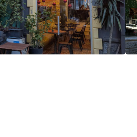
ция:
, Батуми
(+995) 579 34 41 45