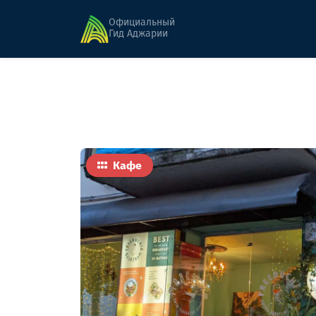
Главная
Еда
Фридучио
Официальный
Гид Аджарии
Кафе