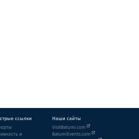
газапхули
Кафе
Батуми
стрые ссылки
Наши сайты
рорты
VisitBatumi.com
тивность и
BatumiEvents.com