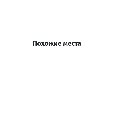
Похожие места
Тута
Кафе
Батуми