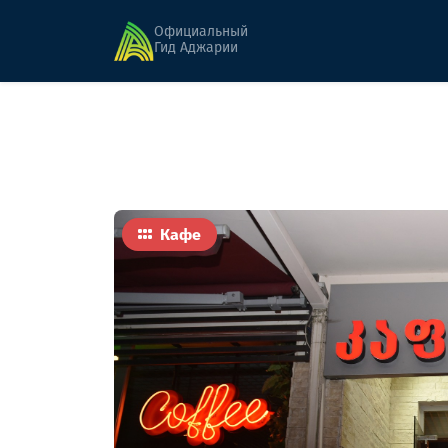
Главная
Еда
деит батуми кафе
Официальный
Гид Аджарии
Кафе