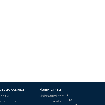
Мегоброба
Кафе
Батуми
стрые ссылки
Наши сайты
рорты
VisitBatumi.com
тивность и
BatumiEvents.com