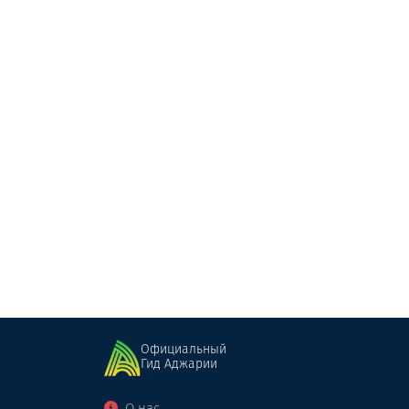
Лагуна
Кафе
Батуми
Официальный
Гид Аджарии
О нас