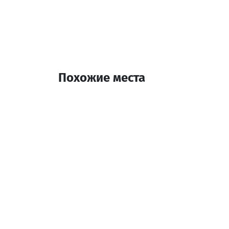
Похожие места
паи кафе
Кафе
Батуми