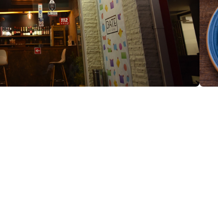
ция:
и
(+995) 555 34 56 95