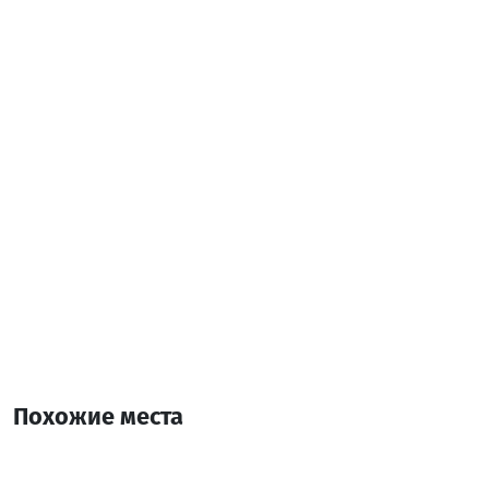
Похожие места