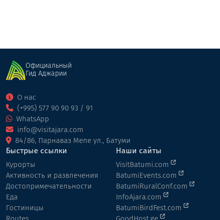
Официальный
Гид Аджарии
О нас
(+995) 577 90 90 93 / 91
WhatsApp
info@visitajara.com
84/86, Парнаваз Мепе ул., Батуми
Быстрые ссылки
Наши сайты
Курорты
VisitBatumi.com
Активность и развлечения
BatumiEvents.com
Достопримечательности
BatumiRuralConf.com
Еда
InfoAjara.com
Гостиницы
BatumiBirdFest.com
Routes
GoodHost.ge