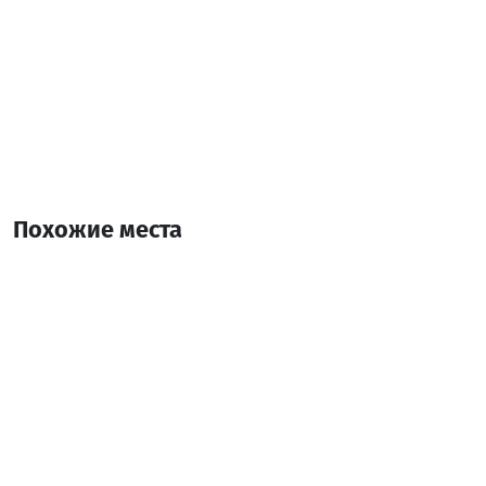
Похожие места
Ирландский паб мэри
Паб
Батуми