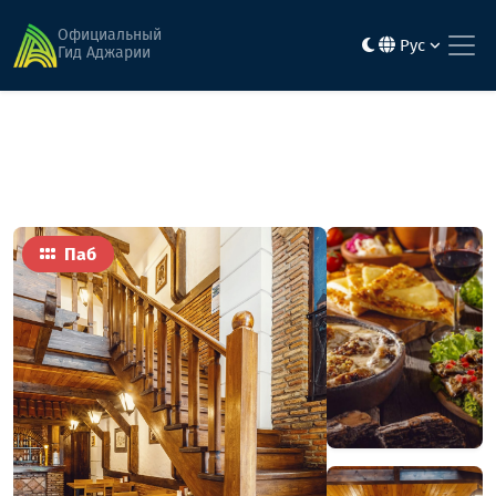
Главная
Еда
PUB Georgian
Официальный
Рус
Гид Аджарии
Паб