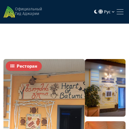
Главная
Еда
Сердце Батуми
Официальный
Рус
Гид Аджарии
Ресторан