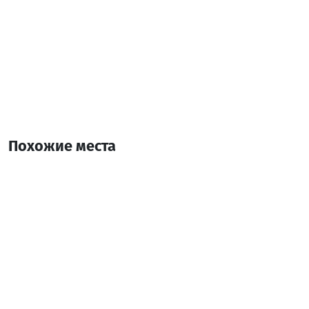
Похожие места
90'с оджакбаш
Ресторан
Батуми