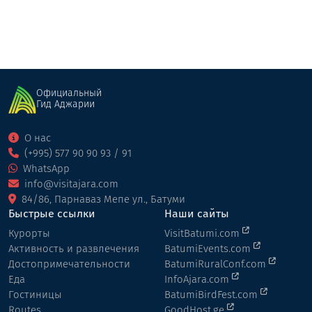
Официальный
Гид Аджарии
О нас
(+995) 577 90 90 93 / 91
WhatsApp
info@visitajara.com
84/86, Парнаваз Мепе ул., Батуми
Быстрые ссылки
Наши сайты
Курорты
VisitBatumi.com
Активность и развлечения
BatumiEvents.com
Достопримечательности
BatumiRuralConf.com
Еда
InfoAjara.com
Гостиницы
BatumiBirdFest.com
Routes
GoodHost.ge