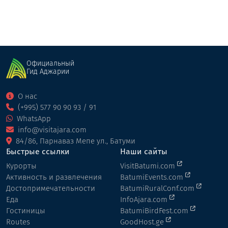
Официальный
Гид Аджарии
О нас
(+995) 577 90 90 93 / 91
WhatsApp
info@visitajara.com
84/86, Парнаваз Мепе ул., Батуми
Быстрые ссылки
Наши сайты
Курорты
VisitBatumi.com
Активность и развлечения
BatumiEvents.com
Достопримечательности
BatumiRuralConf.com
Еда
InfoAjara.com
Гостиницы
BatumiBirdFest.com
Routes
GoodHost.ge