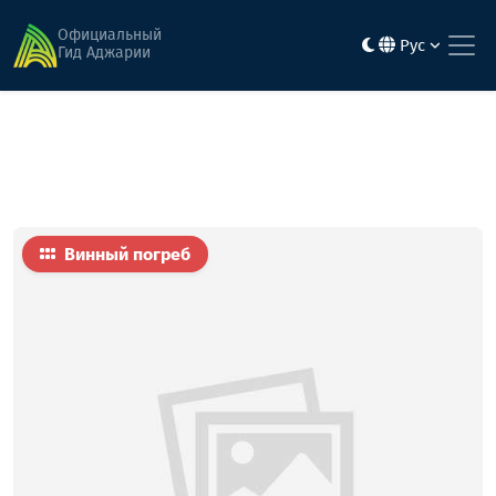
Главная
Еда
винный погреб - "Далоцвили"
Официальный
Рус
Гид Аджарии
Винный погреб