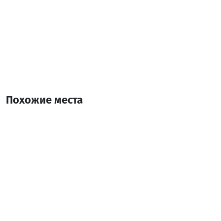
Похожие места
Винный погреб "арчеули" 1920
Винный погреб
Батуми