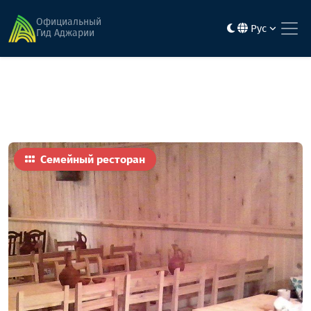
Главная
Еда
Зебо
Официальный
Рус
Гид Аджарии
Семейный ресторан