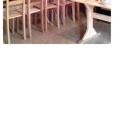
Контактная информация:
Гобронети, Кеда
(+995) 593 93 34 03
zeburbolkvadze6@gmail.com
Дополнительная информация:
Живая музыка