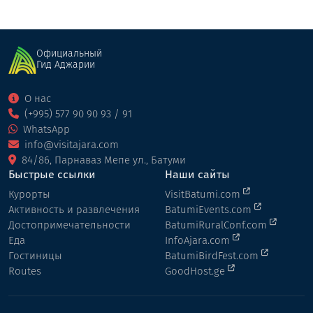
Официальный
Гид Аджарии
О нас
(+995) 577 90 90 93 / 91
WhatsApp
info@visitajara.com
84/86, Парнаваз Мепе ул., Батуми
Быстрые ссылки
Наши сайты
Курорты
VisitBatumi.com
Активность и развлечения
BatumiEvents.com
Достопримечательности
BatumiRuralConf.com
Еда
InfoAjara.com
Гостиницы
BatumiBirdFest.com
Routes
GoodHost.ge