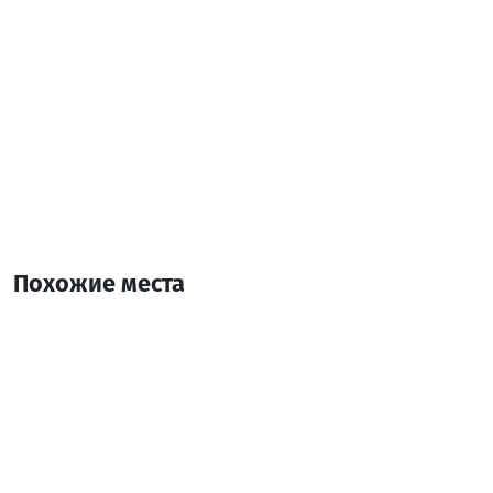
Похожие места