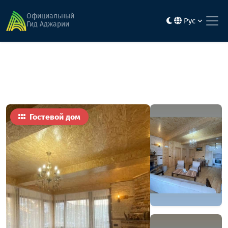
Главная
Гостиницы
Cанраис
Официальный
Рус
Гид Аджарии
Гостевой дом