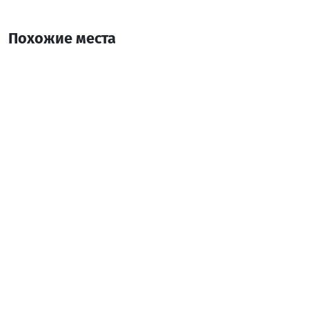
Похожие места
საოჯახო სასტუმრო FOREST
Гостевой дом
Хуло