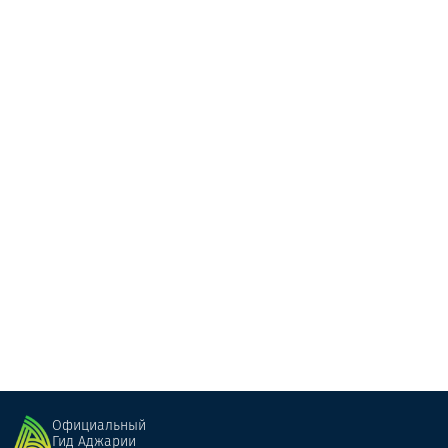
Nina Taphladze's Family hotel
Гостевой дом
Хуло
Официальный
Гид Аджарии