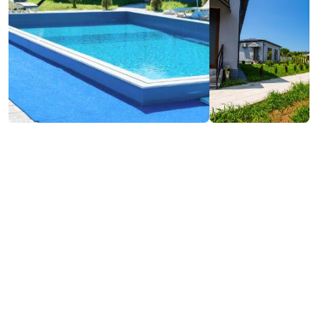
₾200-250
/ночь