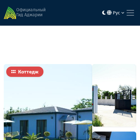
Главная
Гостиницы
Фередайс Гарден
Официальный
Рус
Гид Аджарии
Коттедж