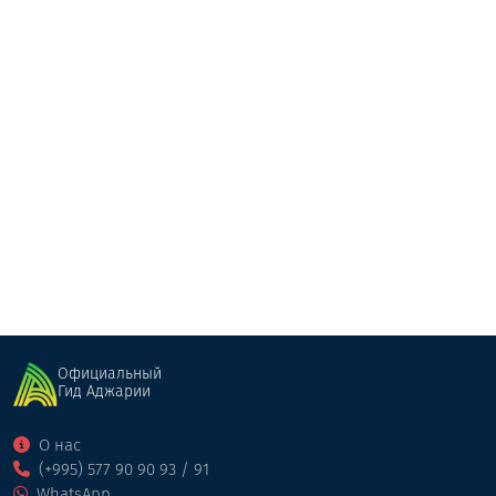
Вила Капрешуми
Коттедж
Батуми
Официальный
Гид Аджарии
О нас
(+995) 577 90 90 93 / 91
WhatsApp