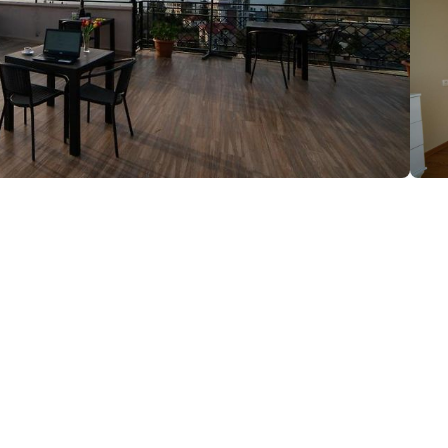
ция:
инджаури, Батуми
(+995) 511 11 47 99
ok.com/BlazeHotelGeorgia/
Greenyardbatumi@gmail.com