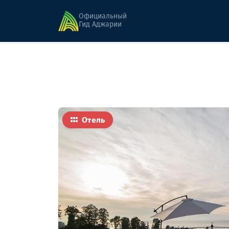
Главная
Гостиницы
Green Yard Hotel (сез
Официальный
Гид Аджарии
Отель