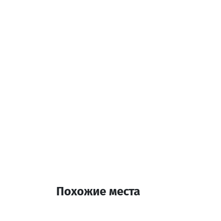
Открытый Бассейн
Бар
Дополнительная инф
14:00-12:00
Похожие места