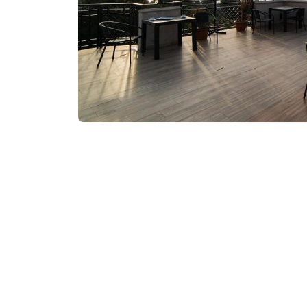
₾140-160
/ночь
Контактная информа
32, Иберия Ул., Мах
https://www.facebo
Услуги и удобства::