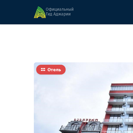
Главная
Гостиницы
Роял
Официальный
Гид Аджарии
Отель