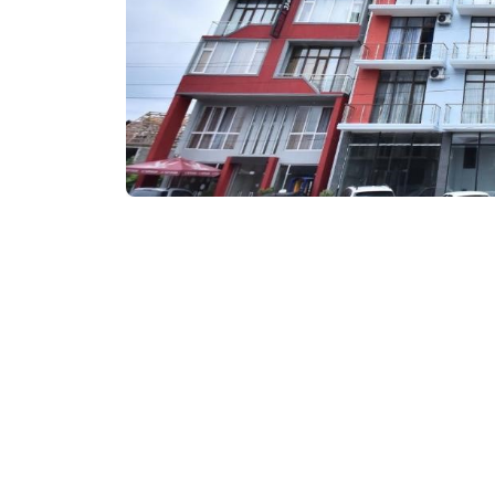
₾100-140
/ночь