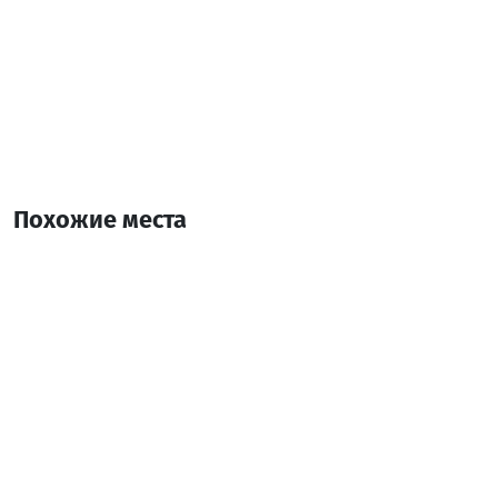
Похожие места
Софико
Гостевой дом
Кобулети