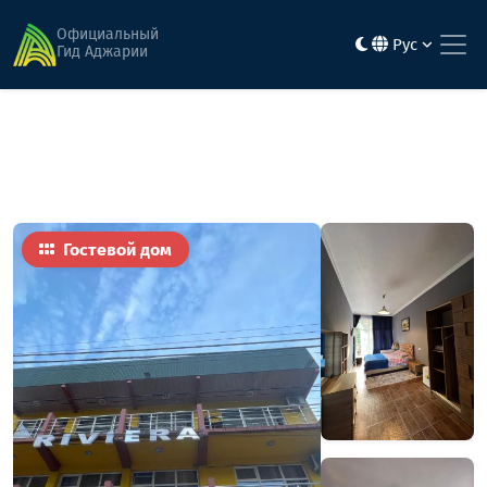
Главная
Гостиницы
Ривиера
Официальный
Рус
Гид Аджарии
Гостевой дом