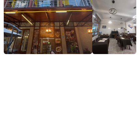
₾70-100
Забронировать
/ночь
Контактная информация:
388, Д. Агмашенебели Ул., Кобулети