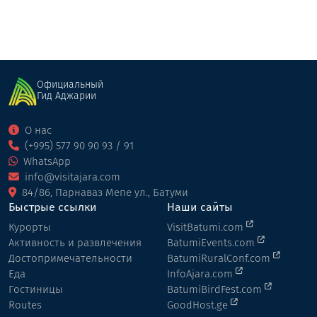
Официальный
Гид Аджарии
О нас
(+995) 577 90 90 93 / 91
WhatsApp
info@visitajara.com
84/86, Парнаваз Мепе ул., Батуми
Быстрые ссылки
Наши сайты
Курорты
VisitBatumi.com
Активность и развлечения
BatumiEvents.com
Достопримечательности
BatumiRuralConf.com
Еда
InfoAjara.com
Гостиницы
BatumiBirdFest.com
Routes
GoodHost.ge