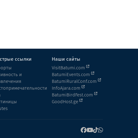
Отель
Батуми
стрые ссылки
Наши сайты
рорты
VisitBatumi.com
тивность и
BatumiEvents.com
звлечения
BatumiRuralConf.com
стопримечательности
InfoAjara.com
а
BatumiBirdFest.com
стиницы
GoodHost.ge
utes