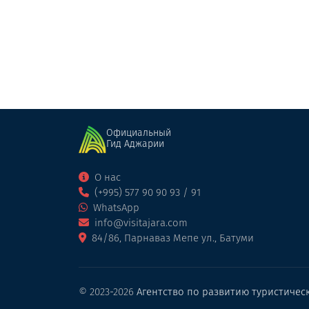
Отель
Батуми
Официальный
Гид Аджарии
О нас
(+995) 577 90 90 93 / 91
WhatsApp
info@visitajara.com
84/86, Парнаваз Мепе ул., Батуми
© 2023-2026
Агентство по развитию туристичес