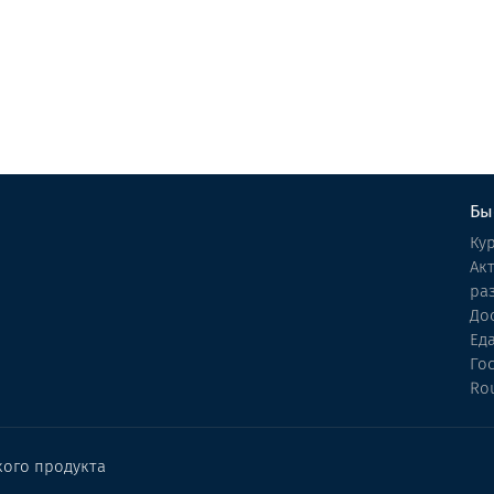
Отель
Батуми
Бы
Ку
Ак
ра
До
Ед
Го
Ro
кого продукта