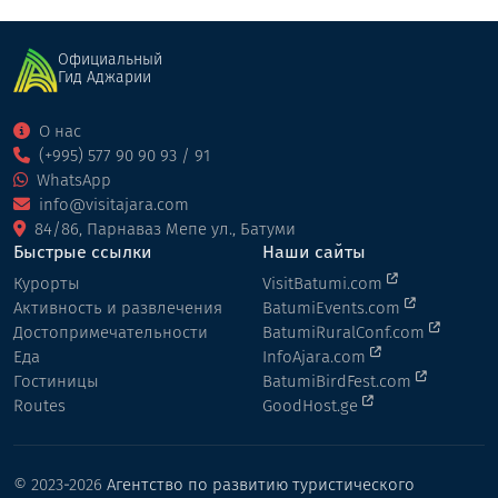
Официальный
Гид Аджарии
О нас
(+995) 577 90 90 93 / 91
WhatsApp
info@visitajara.com
84/86, Парнаваз Мепе ул., Батуми
Быстрые ссылки
Наши сайты
Курорты
VisitBatumi.com
Активность и развлечения
BatumiEvents.com
Достопримечательности
BatumiRuralConf.com
Еда
InfoAjara.com
Гостиницы
BatumiBirdFest.com
Routes
GoodHost.ge
© 2023-2026
Агентство по развитию туристического