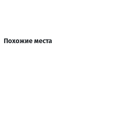
Похожие места
Ирисе (сезонный)
Отель
Батуми