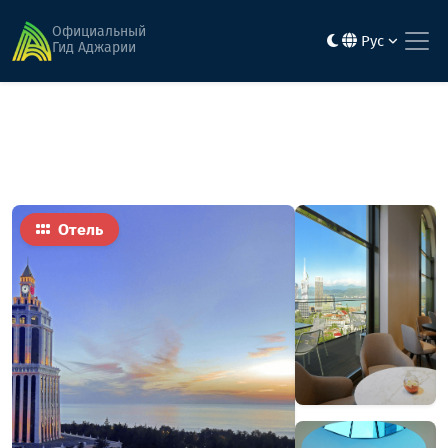
Главная
Гостиницы
Шератон
Официальный
Рус
Гид Аджарии
Отель