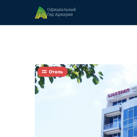
Главная
Гостиницы
Гранд Палас
Официальный
Гид Аджарии
Отель