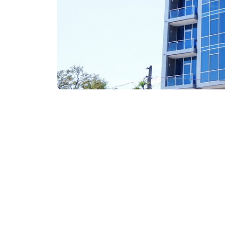
₾60-100
/ночь