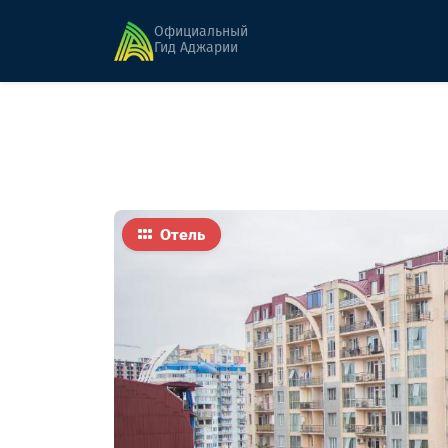
Главная
Гостиницы
Айси
Официальный
Гид Аджарии
Отель