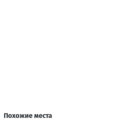
Дополнительная информация:
14:00-12:00
10 Комната
40 Кровать
Похожие места