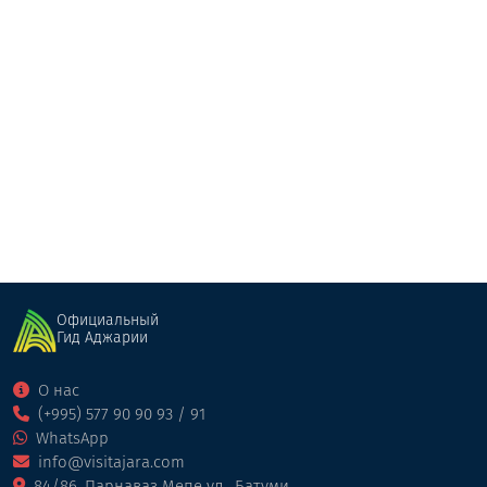
Мцване Састумро
Гостевой дом
Кобулети
Официальный
Гид Аджарии
О нас
(+995) 577 90 90 93 / 91
WhatsApp
info@visitajara.com
84/86, Парнаваз Мепе ул., Батуми