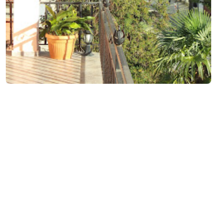
Контактная информация:
3, Тависуфлеба ул., Кобулети
(+995) 599 40 76 58 (+995) 577 22 41 10
manana0011@ gmail.com
Услуги и удобства::
Телевидение
Кондиционер