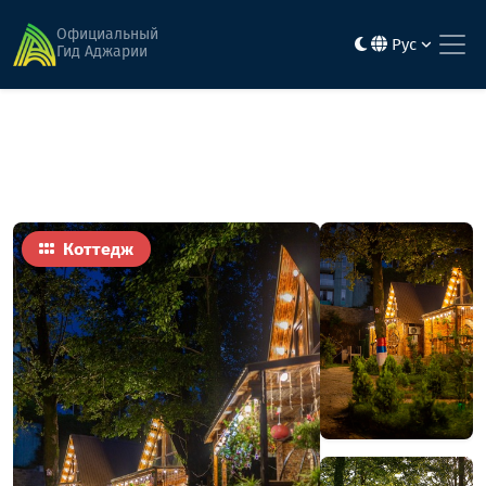
Главная
Гостиницы
Голд Стар
Официальный
Рус
Гид Аджарии
Коттедж