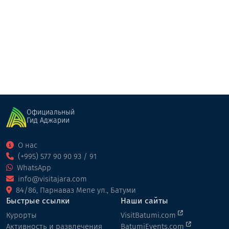
Грин хил
Коттедж
Батуми
Официальный
Гид Аджарии
О нас
(+995) 577 90 90 93 / 91
WhatsApp
info@visitajara.com
84/86, Парнаваз Мепе ул., Батуми
Быстрые ссылки
Наши сайты
Курорты
VisitBatumi.com
Активность и развлечения
BatumiEvents.com