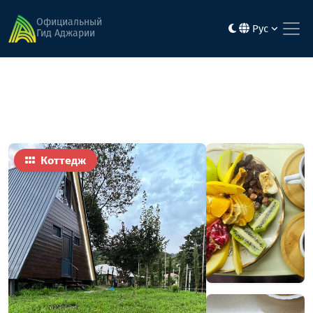
Главная
Гостиницы
Road Inn
Официальный
Рус
Гид Аджарии
Коттедж