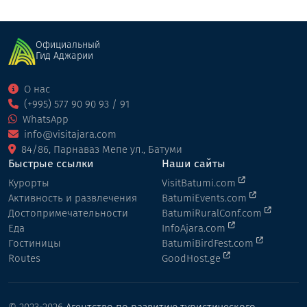
Официальный
Гид Аджарии
О нас
(+995) 577 90 90 93 / 91
WhatsApp
info@visitajara.com
84/86, Парнаваз Мепе ул., Батуми
Быстрые ссылки
Наши сайты
Курорты
VisitBatumi.com
Активность и развлечения
BatumiEvents.com
Достопримечательности
BatumiRuralConf.com
Еда
InfoAjara.com
Гостиницы
BatumiBirdFest.com
Routes
GoodHost.ge