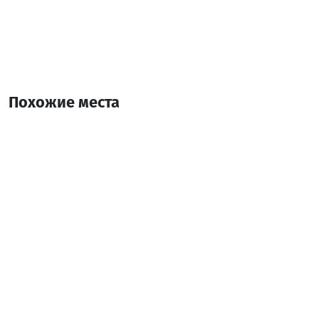
Похожие места
Machakhela Hills
Коттедж
Хелвачаури