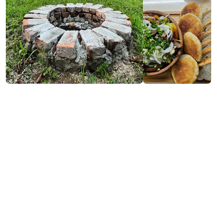
₾250-500
/ночь
Контактная информация:
32, ул. Мтавари, Ортабатуми, Хелвачаури
(+995) 577 17 40 40; (+995) 591 41 41 68