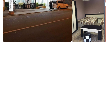
₾160-240
/ночь
Контактная информация:
309, Д. Агмашенебели Ул., Кобулети
(+995) 593 35 39 35