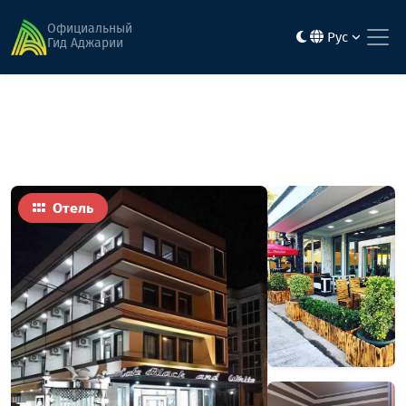
Главная
Гостиницы
Black and White
Официальный
Рус
Гид Аджарии
Отель