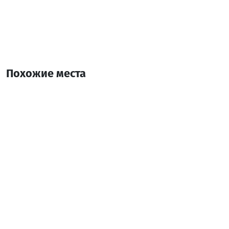
Похожие места
Маршал Резорти
Отель
Кобулети