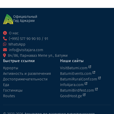
Официальный
Гид Аджарии
О нас
(+995) 577 90 90 93 / 91
WhatsApp
info@visitajara.com
84/86, Парнаваз Мепе ул., Батуми
Быстрые ссылки
Наши сайты
Курорты
VisitBatumi.com
Активность и развлечения
BatumiEvents.com
Достопримечательности
BatumiRuralConf.com
Еда
InfoAjara.com
Гостиницы
BatumiBirdFest.com
Routes
GoodHost.ge