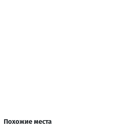
Бесплатный Wi-Fi
Паркинг
Дополнительная информация:
1 Комната
2 Кровать
Похожие места