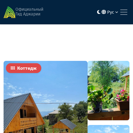
Главная
Гостиницы
Коттедж на горе
Официальный
Рус
Гид Аджарии
Коттедж