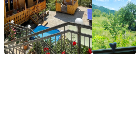
Контактная информация:
Кедлеби, Хуло
(+995) 598 09 31 31
Услуги и удобства::
Телевидение
Утюг
Фен