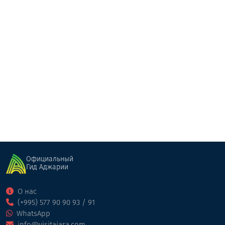
Коттедж Темура Кеделидзе
Коттедж
Хуло
Официальный
Гид Аджарии
О нас
(+995) 577 90 90 93 / 91
WhatsApp
info@visitajara.com