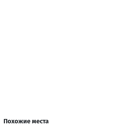
Похожие места