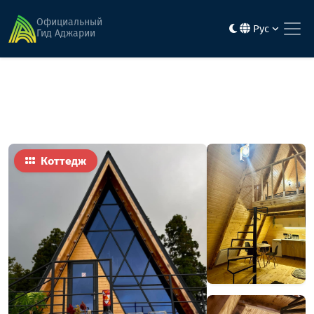
Главная
Гостиницы
Нинья Коттеджи
Официальный
Рус
Гид Аджарии
Коттедж