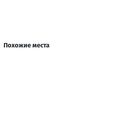
Похожие места
Дом на природе
Коттедж
Хелвачаури