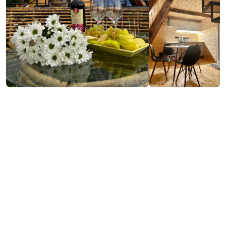
₾300
Забронировать
/ночь
Контактная информация:
Чарнали, Хелвачаури