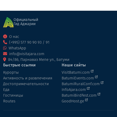
Официальный
Гид Аджарии
О нас
(+995) 577 90 90 93 / 91
WhatsApp
info@visitajara.com
84/86, Парнаваз Мепе ул., Батуми
Быстрые ссылки
Наши сайты
Курорты
VisitBatumi.com
Активность и развлечения
BatumiEvents.com
Достопримечательности
BatumiRuralConf.com
Еда
InfoAjara.com
Гостиницы
BatumiBirdFest.com
Routes
GoodHost.ge