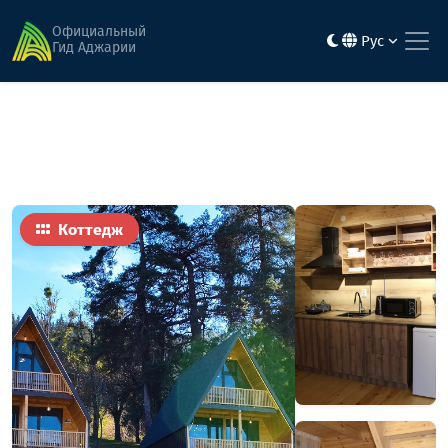
Главная
Гостиницы
Кало Хаус
Официальный
Рус
Гид Аджарии
Коттедж