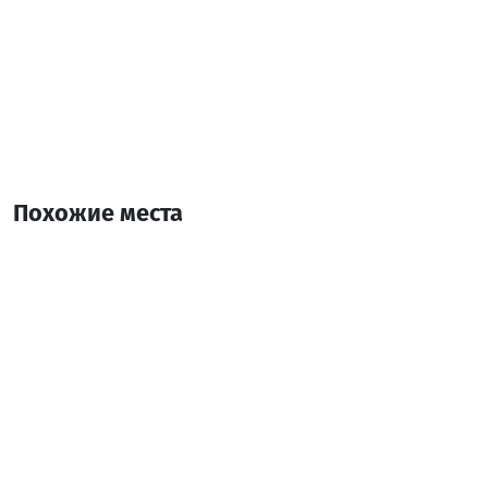
Похожие места
Хаику Коттедж-2
Коттедж
Кеда