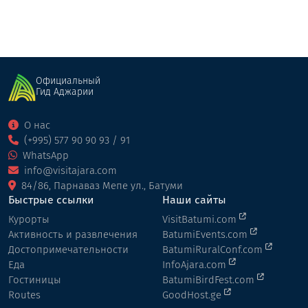
Официальный
Гид Аджарии
О нас
(+995) 577 90 90 93 / 91
WhatsApp
info@visitajara.com
84/86, Парнаваз Мепе ул., Батуми
Быстрые ссылки
Наши сайты
Курорты
VisitBatumi.com
Активность и развлечения
BatumiEvents.com
Достопримечательности
BatumiRuralConf.com
Еда
InfoAjara.com
Гостиницы
BatumiBirdFest.com
Routes
GoodHost.ge