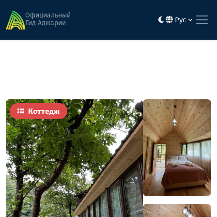
Главная
Гостиницы
Old Bridge Inn
Официальный
Рус
Гид Аджарии
Коттедж