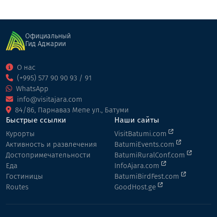
Официальный
Гид Аджарии
О нас
(+995) 577 90 90 93 / 91
WhatsApp
info@visitajara.com
84/86, Парнаваз Мепе ул., Батуми
Быстрые ссылки
Наши сайты
Курорты
VisitBatumi.com
Активность и развлечения
BatumiEvents.com
Достопримечательности
BatumiRuralConf.com
Еда
InfoAjara.com
Гостиницы
BatumiBirdFest.com
Routes
GoodHost.ge