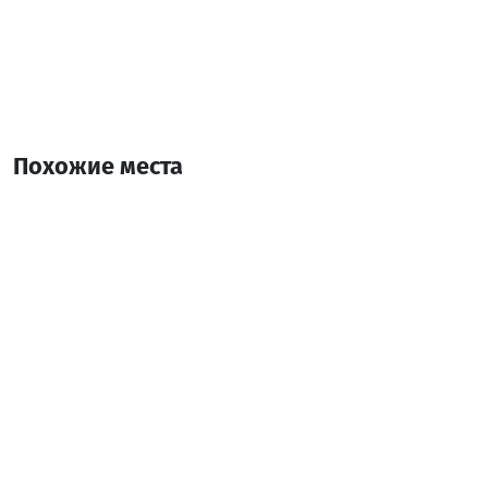
Похожие места
Еко Хаус Мериси - "Инеза"
Коттедж
Кеда