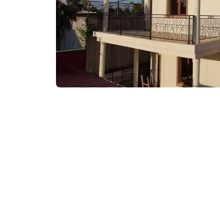
₾60
/ночь
Контактная информа
80, Ш. Руставели Ул.
www.booking.com
Услуги и удобства::