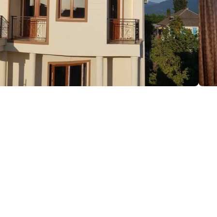
ция:
, Кобулети
(+995) 591 98 24 04
Georg2012georg@mail.ru