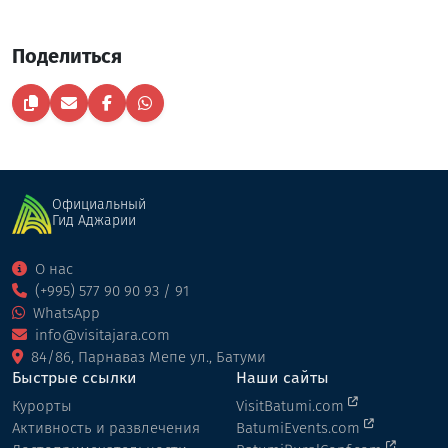
Поделиться
Официальный
Гид Аджарии
О нас
(+995) 577 90 90 93 / 91
WhatsApp
info@visitajara.com
84/86, Парнаваз Мепе ул., Батуми
Быстрые ссылки
Наши сайты
Курорты
VisitBatumi.com
Активность и развлечения
BatumiEvents.com