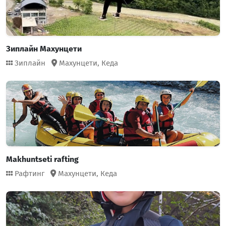
Зиплайн Махунцети
Зиплайн
Махунцети,
Кеда
Makhuntseti rafting
Рафтинг
Махунцети,
Кеда