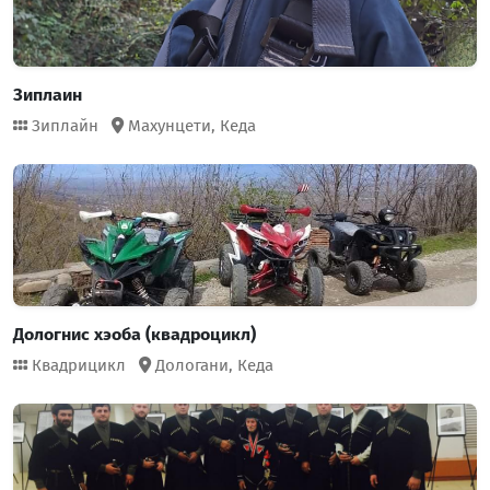
Зиплаин
Зиплайн
Махунцети,
Кеда
Дологнис хэоба (квадроцикл)
Квадрицикл
Дологани,
Кеда