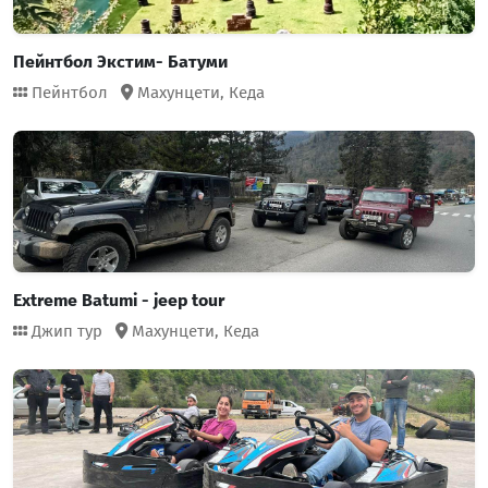
Пейнтбол Экстим- Батуми
Пейнтбол
Махунцети,
Кеда
Extreme Batumi - jeep tour
Джип тур
Махунцети,
Кеда