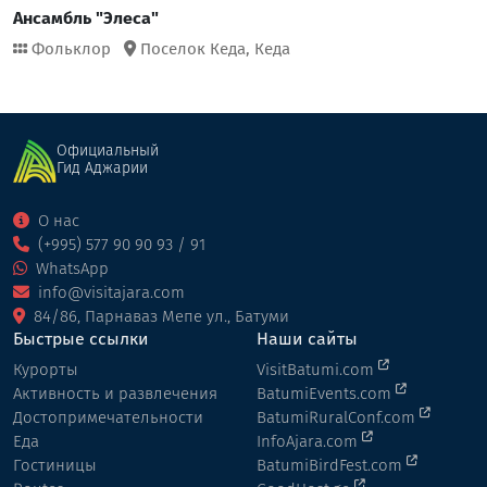
Ансамбль "Элеса"
Фольклор
Поселок Кеда,
Кеда
Официальный
Гид Аджарии
О нас
(+995) 577 90 90 93 / 91
WhatsApp
info@visitajara.com
84/86, Парнаваз Мепе ул., Батуми
Быстрые ссылки
Наши сайты
Курорты
VisitBatumi.com
Активность и развлечения
BatumiEvents.com
Достопримечательности
BatumiRuralConf.com
Еда
InfoAjara.com
Гостиницы
BatumiBirdFest.com