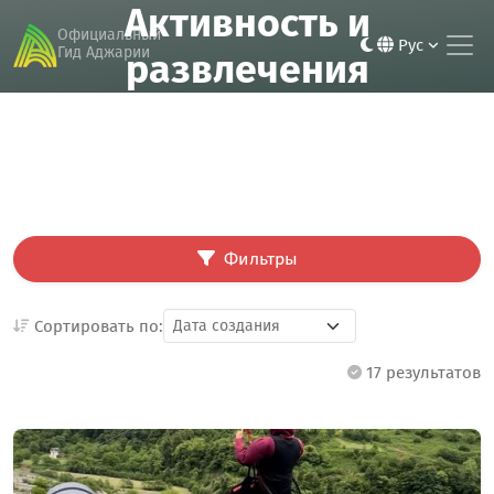
Активность и
Главная
Активность и развлечения
Официальный
Рус
Гид Аджарии
развлечения
Фильтры
Сортировать по:
17 результатов