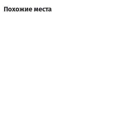
Похожие места
Savanna Spa Best Western Premier
Массаж
Батуми