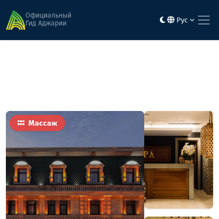
Главная
Активность и развлечения
Soho Spa London 1889
Официальный
Рус
Гид Аджарии
Массаж