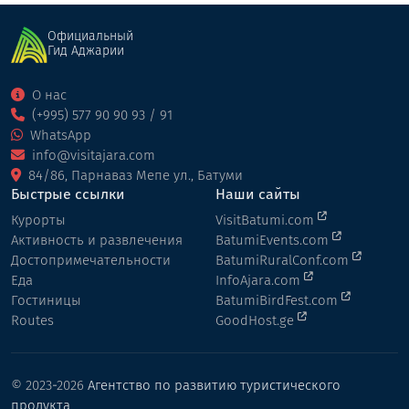
Официальный
Гид Аджарии
О нас
(+995) 577 90 90 93 / 91
WhatsApp
info@visitajara.com
84/86, Парнаваз Мепе ул., Батуми
Быстрые ссылки
Наши сайты
Курорты
VisitBatumi.com
Активность и развлечения
BatumiEvents.com
Достопримечательности
BatumiRuralConf.com
Еда
InfoAjara.com
Гостиницы
BatumiBirdFest.com
Routes
GoodHost.ge
© 2023-2026
Агентство по развитию туристического
продукта