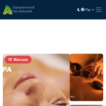
Главная
Активность и развлечения
Victoria Spa Ramada Plaza
Официальный
Рус
Гид Аджарии
Массаж