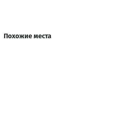
Похожие места
Victoria Spa Wyndham
Массаж
Батуми