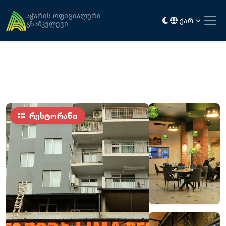
მთავარი
კვება
რესტორანი ლიმა
აჭარის ოფიციალური
ქარ
გზამკვლევი
რესტორანი