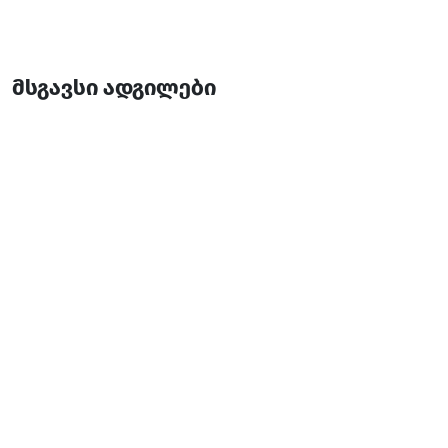
მსგავსი ადგილები
ვოვიემი
რესტორანი
ბათუმი