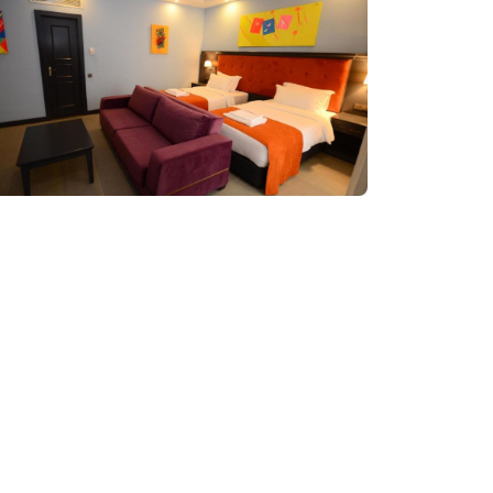
დაჯავშნა