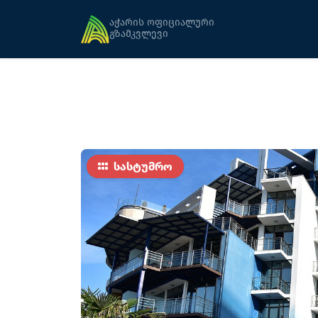
მთავარი
განთავსება
პალმი
აჭარის ოფიციალური
გზამკვლევი
სასტუმრო