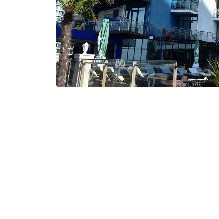
₾300-350
/ღამე