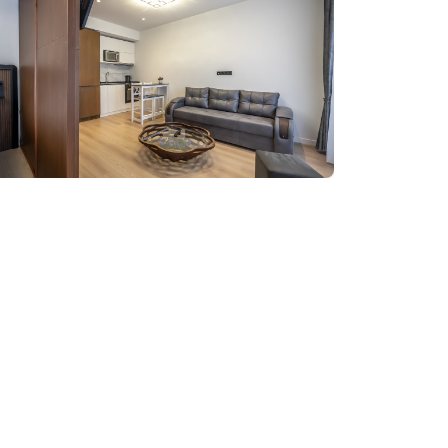
დაჯავშნა