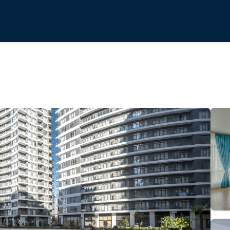
იდენშალ