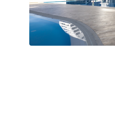
₾336-783
/ღამე