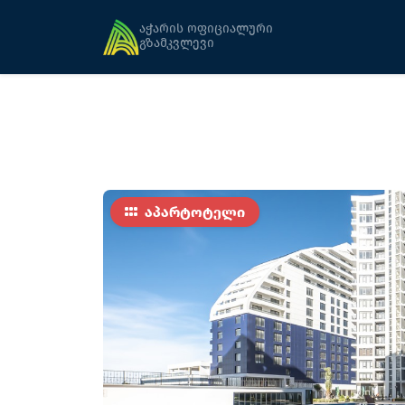
მთავარი
განთავსება
ვაით სეილს რეზ
აჭარის ოფიციალური
გზამკვლევი
აპარტოტელი