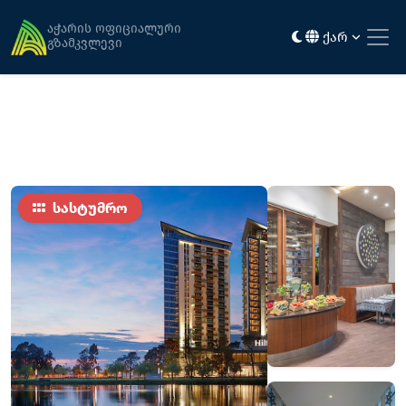
მთავარი
განთავსება
Hilton Batumi
აჭარის ოფიციალური
ქარ
გზამკვლევი
სასტუმრო