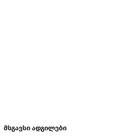
მსგავსი ადგილები