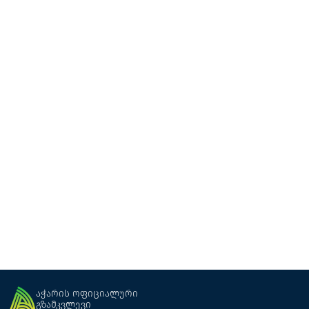
ოქროს სახლი
სასტუმრო
ბათუმი
აჭარის ოფიციალური
გზამკვლევი