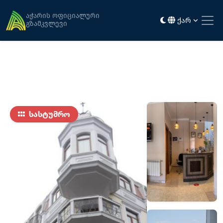
მთავარი
განთავსება
პორტ ალტუსი
აჭარის ოფიციალური
ქარ
გზამკვლევი
სასტუმრო