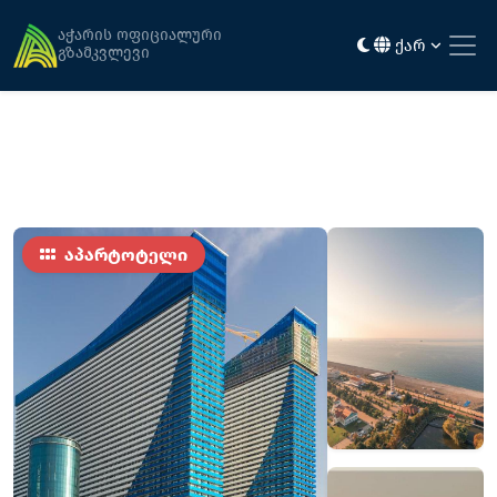
მთავარი
განთავსება
აპარტამენტები ორბი სითიში
აჭარის ოფიციალური
ქარ
გზამკვლევი
აპარტოტელი